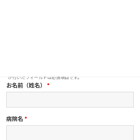
応募締切 ：2021年11月15日（月）
※ 費用のご負担はございません。
※ 事前にロボットの概要や操作方法のご説明をいたします。
ご応募後に抽選の結果をもって担当者よりご連絡をさせていただ
きます。
以下のフォームに必要事項をご入力ください。
*
が付いたフィールドは必須項目です。
お名前（姓名）
*
病院名
*