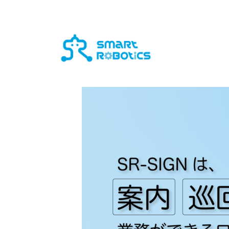
コ
ナ
ン
ビ
テ
ゲ
ン
ー
ツ
シ
へ
ョ
ス
ン
キ
に
ッ
移
プ
動